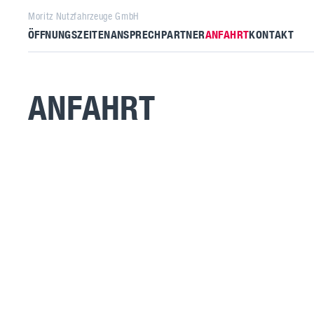
Moritz Nutzfahrzeuge GmbH
ÖFFNUNGSZEITEN
ANSPRECHPARTNER
ANFAHRT
KONTAKT
ANFAHRT